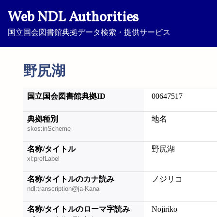
Web NDL Authorities
国立国会図書館典拠データ検索・提供サービス
野尻湖
国立国会図書館典拠ID
00647517
典拠種別
地名
skos:inScheme
名称/タイトル
野尻湖
xl:prefLabel
名称/タイトルのカナ読み
ノジリコ
ndl:transcription@ja-Kana
名称/タイトルのローマ字読み
Nojiriko