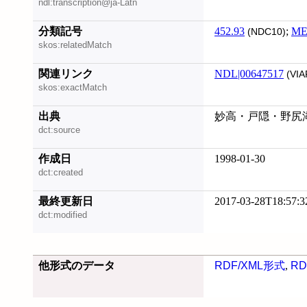
ndl:transcription@ja-Latn
分類記号
452.93
;
ME
(NDC10)
skos:relatedMatch
関連リンク
NDL|00647517
(VIA
skos:exactMatch
出典
妙高・戸隠・野尻湖 
dct:source
作成日
1998-01-30
dct:created
最終更新日
2017-03-28T18:57:3
dct:modified
他形式のデータ
RDF/XML形式
,
RD