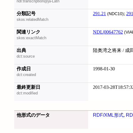
ndl:transcription@ja-Latn
分類記号
291.21
;
291
(NDC10)
skos:relatedMatch
関連リンク
NDL|00647762
(VIA
skos:exactMatch
出典
陸奥湾之将来 / 成
dct:source
作成日
1998-01-30
dct:created
最終更新日
2017-03-28T18:57:3
dct:modified
他形式のデータ
RDF/XML形式
,
RD