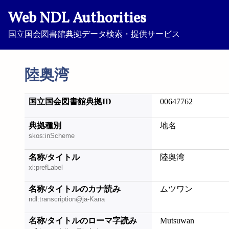
Web NDL Authorities
国立国会図書館典拠データ検索・提供サービス
陸奥湾
国立国会図書館典拠ID
00647762
典拠種別
地名
skos:inScheme
名称/タイトル
陸奥湾
xl:prefLabel
名称/タイトルのカナ読み
ムツワン
ndl:transcription@ja-Kana
名称/タイトルのローマ字読み
Mutsuwan