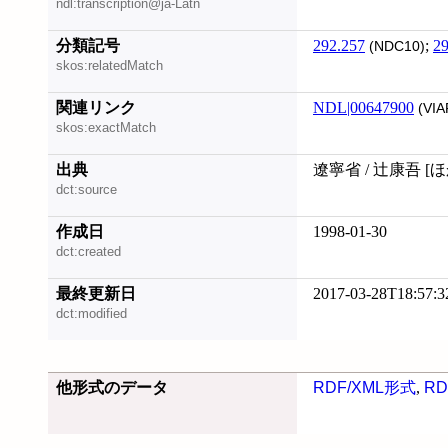
ndl:transcription@ja-Latn
分類記号
292.257
;
29
(NDC10)
skos:relatedMatch
関連リンク
NDL|00647900
(VIA
skos:exactMatch
出典
遼寧省 / 辻康吾 [
dct:source
作成日
1998-01-30
dct:created
最終更新日
2017-03-28T18:57:3
dct:modified
他形式のデータ
RDF/XML形式
,
RD