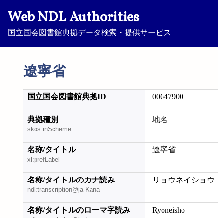
Web NDL Authorities
国立国会図書館典拠データ検索・提供サービス
遼寧省
国立国会図書館典拠ID
00647900
典拠種別
地名
skos:inScheme
名称/タイトル
遼寧省
xl:prefLabel
名称/タイトルのカナ読み
リョウネイショウ
ndl:transcription@ja-Kana
名称/タイトルのローマ字読み
Ryoneisho