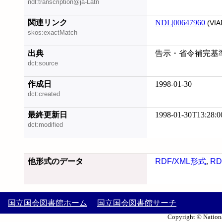
ndl:transcription@ja-Latn
関連リンク
NDL|00647960
(VIA
skos:exactMatch
出典
告示・省令補完基準 
dct:source
作成日
1998-01-30
dct:created
最終更新日
1998-01-30T13:28:0
dct:modified
他形式のデータ
RDF/XML形式
,
RD
国立国会図書館ホーム
国立国会図書館サーチ
Copyright © Nationa