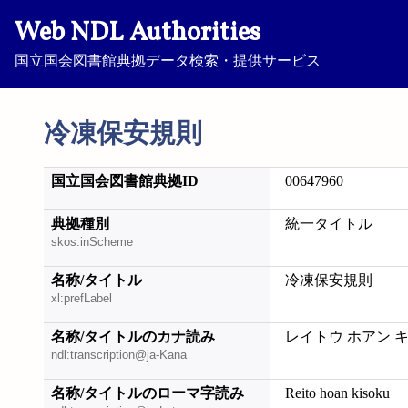
Web NDL Authorities
国立国会図書館典拠データ検索・提供サービス
冷凍保安規則
国立国会図書館典拠ID
00647960
典拠種別
統一タイトル
skos:inScheme
名称/タイトル
冷凍保安規則
xl:prefLabel
名称/タイトルのカナ読み
レイトウ ホアン 
ndl:transcription@ja-Kana
名称/タイトルのローマ字読み
Reito hoan kisoku