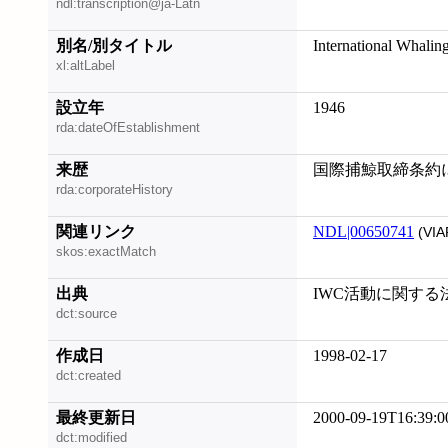
ndl:transcription@ja-Latn
別名/別タイトル
International Whali
xl:altLabel
設立年
1946
rda:dateOfEstablishment
来歴
国際捕鯨取締条約
rda:corporateHistory
関連リンク
NDL|00650741
(VIA
skos:exactMatch
出典
IWC活動に関する
dct:source
作成日
1998-02-17
dct:created
最終更新日
2000-09-19T16:39:0
dct:modified