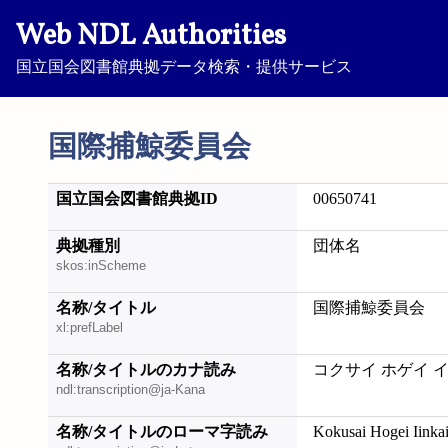
Web NDL Authorities
国立国会図書館典拠データ検索・提供サービス
国際捕鯨委員会
国立国会図書館典拠ID
00650741
典拠種別
団体名
skos:inScheme
名称/タイトル
国際捕鯨委員会
xl:prefLabel
名称/タイトルのカナ読み
コクサイ ホゲイ 
ndl:transcription@ja-Kana
名称/タイトルのローマ字読み
Kokusai Hogei Iinka