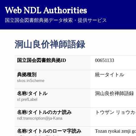
Web NDL Authorities
国立国会図書館典拠データ検索・提供サービス
洞山良价禅師語録
国立国会図書館典拠ID
00651133
典拠種別
統一タイトル
skos:inScheme
名称/タイトル
洞山良价禅師語録
xl:prefLabel
名称/タイトルのカナ読み
トウザン リョウカ
ndl:transcription@ja-Kana
名称/タイトルのローマ字読み
Tozan ryokai zenji g