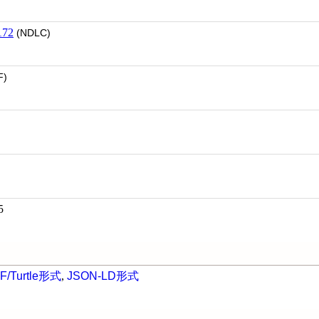
72
(NDLC)
F)
5
F/Turtle形式
,
JSON-LD形式