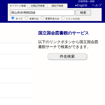
詳細情報へ移動
▸
English
ヘルプ
キーワード検索
分類記号検索
識別子検索
キーワード検索
検索
すべて
名称のみ
普通件名のみ
ジャンルのみ
国立国会図書館のサービス
以下のリンクボタンから国立国会図
書館サーチで検索ができます。
件名検索