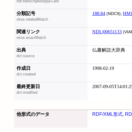
ndl:transcription@ja-Latn
分類記号
188.84
;
HM1
(NDC9)
skos:relatedMatch
関連リンク
NDL|00651133
(VIA
skos:exactMatch
出典
仏書解説大辞典
dct:source
作成日
1998-02-19
dct:created
最終更新日
2007-09-05T14:01:2
dct:modified
他形式のデータ
RDF/XML形式
,
RD