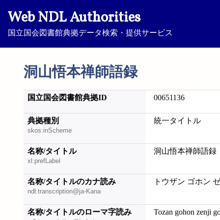
Web NDL Authorities
国立国会図書館典拠データ検索・提供サービス
洞山悟本禅師語録
国立国会図書館典拠ID
00651136
典拠種別
統一タイトル
skos:inScheme
名称/タイトル
洞山悟本禅師語録
xl:prefLabel
名称/タイトルのカナ読み
トウザン ゴホン 
ndl:transcription@ja-Kana
名称/タイトルのローマ字読み
Tozan gohon zenji g