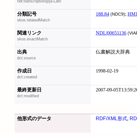
ndl:transcription@ja-Latn
分類記号
188.84
;
HM1
(NDC9)
skos:relatedMatch
関連リンク
NDL|00651136
(VIA
skos:exactMatch
出典
仏書解説大辞典
dct:source
作成日
1998-02-19
dct:created
最終更新日
2007-09-05T13:59:2
dct:modified
他形式のデータ
RDF/XML形式
,
RD