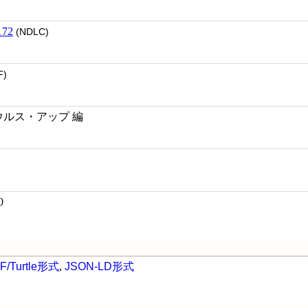
72
(NDLC)
F)
ウルス・アップ 編
0
F/Turtle形式
,
JSON-LD形式