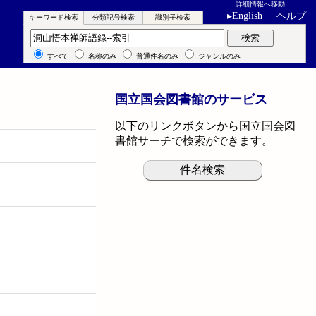
詳細情報へ移動
▸
English
ヘルプ
キーワード検索
分類記号検索
識別子検索
キーワード検索
検索
すべて
名称のみ
普通件名のみ
ジャンルのみ
国立国会図書館のサービス
以下のリンクボタンから国立国会図
書館サーチで検索ができます。
件名検索