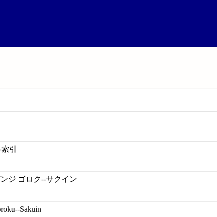
-索引
ンジ ゴロク--サクイン
oroku--Sakuin