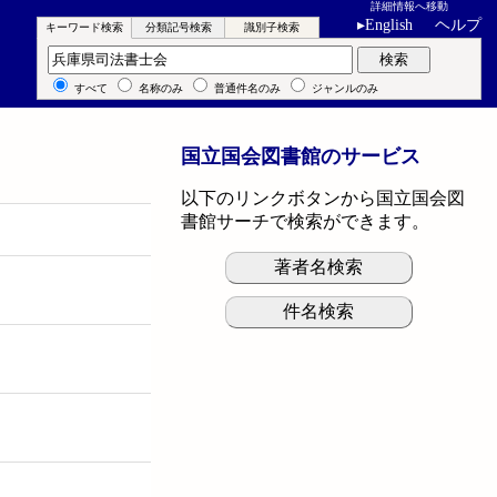
詳細情報へ移動
▸
English
ヘルプ
キーワード検索
分類記号検索
識別子検索
キーワード検索
検索
すべて
名称のみ
普通件名のみ
ジャンルのみ
国立国会図書館のサービス
以下のリンクボタンから国立国会図
書館サーチで検索ができます。
著者名検索
件名検索