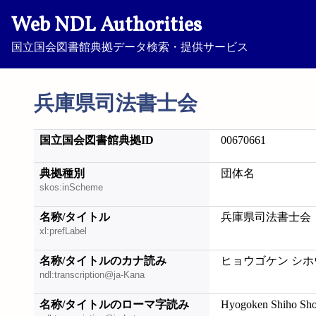
Web NDL Authorities
国立国会図書館典拠データ検索・提供サービス
兵庫県司法書士会
国立国会図書館典拠ID
00670661
典拠種別
団体名
skos:inScheme
名称/タイトル
兵庫県司法書士会
xl:prefLabel
名称/タイトルのカナ読み
ヒョウゴケン シホ
ndl:transcription@ja-Kana
名称/タイトルのローマ字読み
Hyogoken Shiho Sho