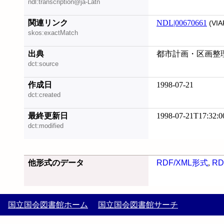
ndl:transcription@ja-Latn
関連リンク
NDL|00670661
(VIA
skos:exactMatch
出典
都市計画・区画整理
dct:source
作成日
1998-07-21
dct:created
最終更新日
1998-07-21T17:32:0
dct:modified
他形式のデータ
RDF/XML形式
,
RD
国立国会図書館ホーム
国立国会図書館サーチ