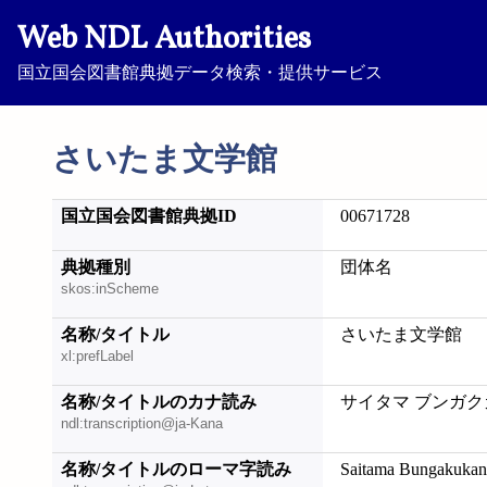
Web NDL Authorities
国立国会図書館典拠データ検索・提供サービス
さいたま文学館
国立国会図書館典拠ID
00671728
典拠種別
団体名
skos:inScheme
名称/タイトル
さいたま文学館
xl:prefLabel
名称/タイトルのカナ読み
サイタマ ブンガク
ndl:transcription@ja-Kana
名称/タイトルのローマ字読み
Saitama Bungakukan