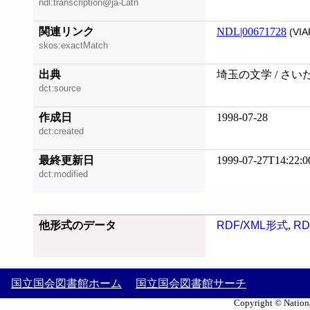
ndl:transcription@ja-Latn
関連リンク
NDL|00671728
(VIA
skos:exactMatch
出典
埼玉の文学 / さい
dct:source
作成日
1998-07-28
dct:created
最終更新日
1999-07-27T14:22:0
dct:modified
他形式のデータ
RDF/XML形式
,
RD
国立国会図書館ホーム
国立国会図書館サーチ
Copyright © Nationa