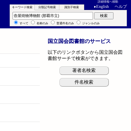
詳細情報へ移動
▸
English
ヘルプ
キーワード検索
分類記号検索
識別子検索
キーワード検索
検索
すべて
名称のみ
普通件名のみ
ジャンルのみ
国立国会図書館のサービス
以下のリンクボタンから国立国会図
書館サーチで検索ができます。
著者名検索
件名検索