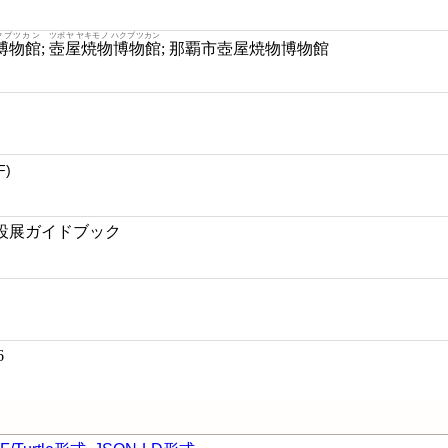
クブツカン
ツボヤ ヤキモノ ハクブツカン
博物館
;
壺屋焼物博物館
; 那覇市壺屋焼物博物館
F)
設展ガイドブック
6