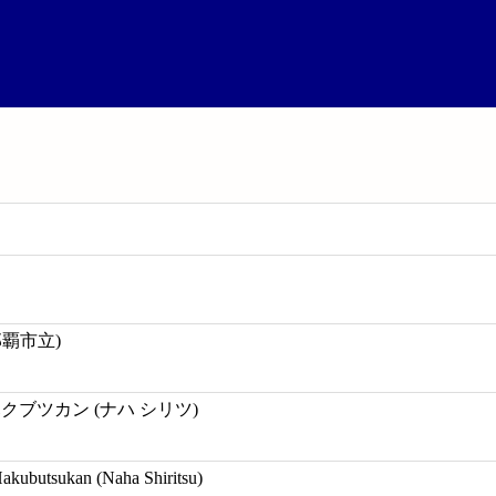
那覇市立)
クブツカン (ナハ シリツ)
kubutsukan (Naha Shiritsu)