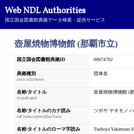
Web NDL Authorities
国立国会図書館典拠データ検索・提供サービス
壺屋焼物博物館 (那覇市立)
国立国会図書館典拠ID
00674702
典拠種別
団体名
skos:inScheme
名称/タイトル
壺屋焼物博物館 (
xl:prefLabel
名称/タイトルのカナ読み
ツボヤ ヤキモノ ハ
ndl:transcription@ja-Kana
名称/タイトルのローマ字読み
Tsuboya Yakimono Ha