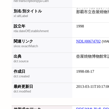
ndl:transcription@ja-Latn
ナハ シリツ ツボヤ ヤキモノ ハ
別名/別タイトル
那覇市立壺屋焼物
xl:altLabel
設立年
1998
rda:dateOfEstablishment
関連リンク
NDL|00674702
(VIA
skos:exactMatch
出典
壺屋焼物博物館常
dct:source
作成日
1998-08-17
dct:created
最終更新日
2013-03-11T10:17:0
dct:modified