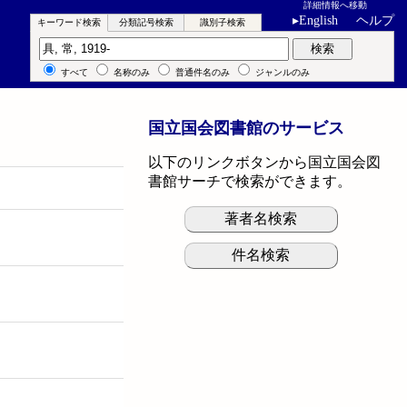
詳細情報へ移動
▸
English
ヘルプ
キーワード検索
分類記号検索
識別子検索
キーワード検索
検索
すべて
名称のみ
普通件名のみ
ジャンルのみ
国立国会図書館のサービス
以下のリンクボタンから国立国会図
書館サーチで検索ができます。
著者名検索
件名検索