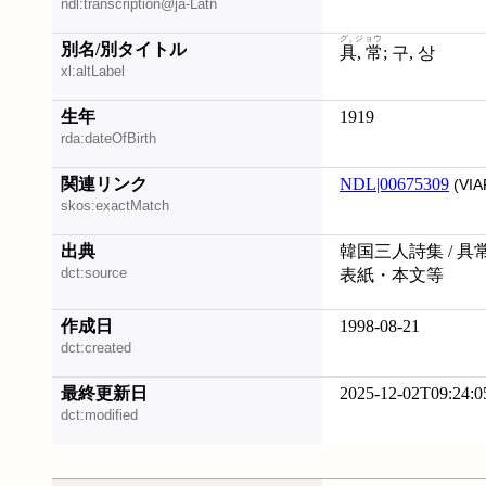
ndl:transcription@ja-Latn
グ, ジョウ
別名/別タイトル
具, 常
; 구, 상
xl:altLabel
生年
1919
rda:dateOfBirth
関連リンク
NDL|00675309
(VIA
skos:exactMatch
出典
韓国三人詩集 / 具常,
dct:source
表紙・本文等
作成日
1998-08-21
dct:created
最終更新日
2025-12-02T09:24:0
dct:modified