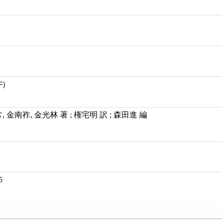
F)
 金南祚, 金光林 著 ; 権宅明 訳 ; 森田進 編
5