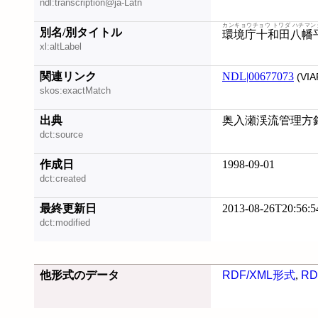
ndl:transcription@ja-Latn
カンキョウチョウ トワダ ハチマン
別名/別タイトル
環境庁十和田八幡
xl:altLabel
関連リンク
NDL|00677073
(VIA
skos:exactMatch
出典
奥入瀬渓流管理方
dct:source
作成日
1998-09-01
dct:created
最終更新日
2013-08-26T20:56:5
dct:modified
他形式のデータ
RDF/XML形式
,
RD