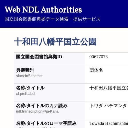
Web NDL Authorities
国立国会図書館典拠データ検索・提供サービス
十和田八幡平国立公園
国立国会図書館典拠ID
00677073
典拠種別
団体名
skos:inScheme
名称/タイトル
十和田八幡平国立
xl:prefLabel
名称/タイトルのカナ読み
トワダ ハチマンタ
ndl:transcription@ja-Kana
名称/タイトルのローマ字読み
Towada Hachimantai