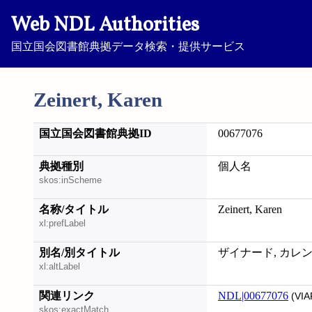
Web NDL Authorities
国立国会図書館典拠データ検索・提供サービス
Zeinert, Karen
国立国会図書館典拠ID
00677076
典拠種別
個人名
skos:inScheme
名称/タイトル
Zeinert, Karen
xl:prefLabel
別名/別タイトル
ザイナード, カレ
xl:altLabel
関連リンク
NDL|00677076
(VIA
skos:exactMatch