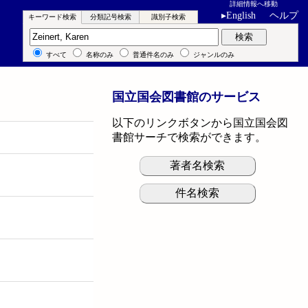
詳細情報へ移動
▸
English
ヘルプ
キーワード検索
分類記号検索
識別子検索
キーワード検索
検索
すべて
名称のみ
普通件名のみ
ジャンルのみ
国立国会図書館のサービス
以下のリンクボタンから国立国会図
書館サーチで検索ができます。
著者名検索
件名検索