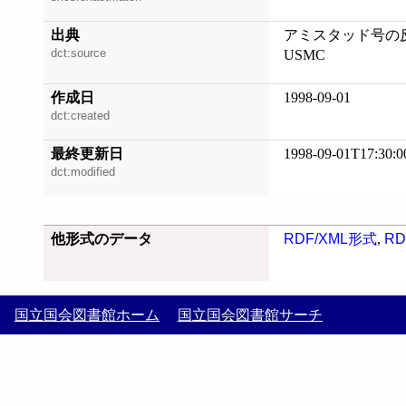
出典
アミスタッド号の反乱
dct:source
USMC
作成日
1998-09-01
dct:created
最終更新日
1998-09-01T17:30:0
dct:modified
他形式のデータ
RDF/XML形式
,
RD
国立国会図書館ホーム
国立国会図書館サーチ