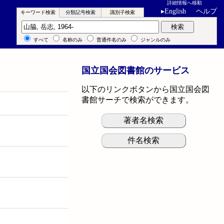
詳細情報へ移動
▸
English
ヘルプ
キーワード検索
分類記号検索
識別子検索
キーワード検索
検索
すべて
名称のみ
普通件名のみ
ジャンルのみ
国立国会図書館のサービス
以下のリンクボタンから国立国会図
書館サーチで検索ができます。
著者名検索
件名検索