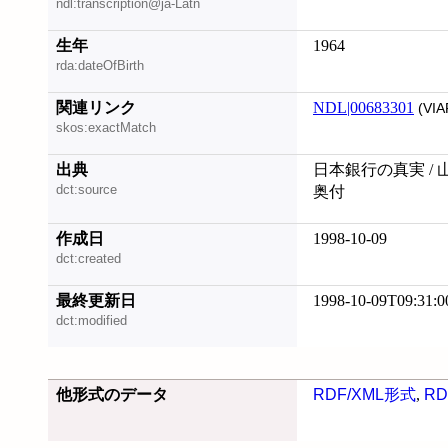
ndl:transcription@ja-Latn
生年
1964
rda:dateOfBirth
関連リンク
NDL|00683301
(VIA
skos:exactMatch
出典
日本銀行の真実 / 
dct:source
奥付
作成日
1998-10-09
dct:created
最終更新日
1998-10-09T09:31:0
dct:modified
他形式のデータ
RDF/XML形式
,
RD