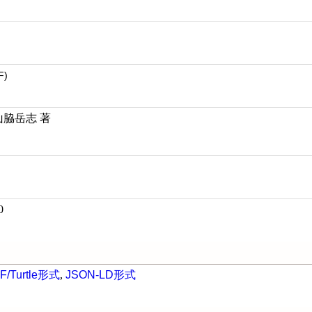
F)
山脇岳志 著
0
F/Turtle形式
,
JSON-LD形式