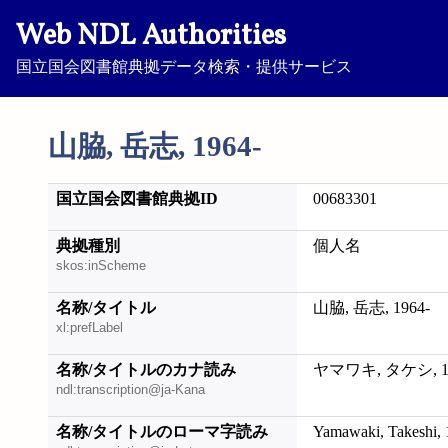
Web NDL Authorities
国立国会図書館典拠データ検索・提供サービス
山脇, 岳志, 1964-
国立国会図書館典拠ID
00683301
典拠種別
個人名
skos:inScheme
名称/タイトル
山脇, 岳志, 1964-
xl:prefLabel
名称/タイトルのカナ読み
ヤマワキ, タケシ, 19
ndl:transcription@ja-Kana
名称/タイトルのローマ字読み
Yamawaki, Takeshi, 