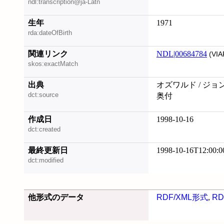
ndl:transcription@ja-Latn
生年
1971
rda:dateOfBirth
関連リンク
NDL|00684784
(VIA
skos:exactMatch
出典
オズワルド / ジョ
dct:source
奥付
作成日
1998-10-16
dct:created
最終更新日
1998-10-16T12:00:0
dct:modified
他形式のデータ
RDF/XML形式
,
RD