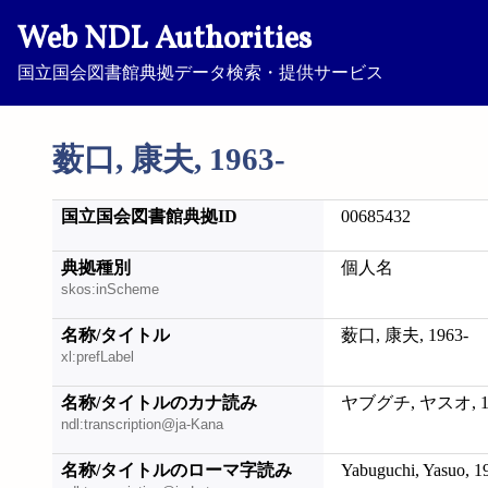
Web NDL Authorities
国立国会図書館典拠データ検索・提供サービス
薮口, 康夫, 1963-
国立国会図書館典拠ID
00685432
典拠種別
個人名
skos:inScheme
名称/タイトル
薮口, 康夫, 1963-
xl:prefLabel
名称/タイトルのカナ読み
ヤブグチ, ヤスオ, 19
ndl:transcription@ja-Kana
名称/タイトルのローマ字読み
Yabuguchi, Yasuo, 1