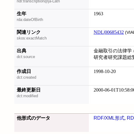
ndl:transcription@ja-Latn
生年
1963
rda:dateOfBirth
関連リンク
NDL|00685432
(VIA
skos:exactMatch
出典
金融取引の法律学 /
dct:source
研究者研究課題総覧 
作成日
1998-10-20
dct:created
最終更新日
2000-06-01T10:58:0
dct:modified
他形式のデータ
RDF/XML形式
,
RD