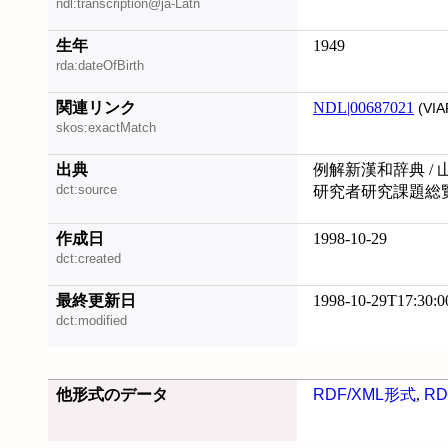
ndl:transcription@ja-Latn
生年
1949
rda:dateOfBirth
関連リンク
NDL|00687021
(VIA
skos:exactMatch
出典
例解新漢和辞典 / 
dct:source
研究者研究課題総覧 
作成日
1998-10-29
dct:created
最終更新日
1998-10-29T17:30:0
dct:modified
他形式のデータ
RDF/XML形式
,
RD