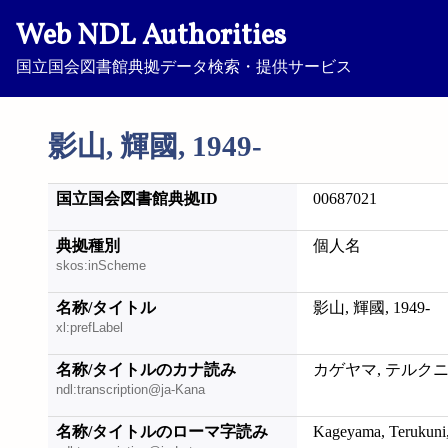
Web NDL Authorities
国立国会図書館典拠データ検索・提供サービス
影山, 輝國, 1949-
国立国会図書館典拠ID
00687021
典拠種別
個人名
skos:inScheme
名称/タイトル
影山, 輝國, 1949-
xl:prefLabel
名称/タイトルのカナ読み
カゲヤマ, テルクニ, 
ndl:transcription@ja-Kana
名称/タイトルのローマ字読み
Kageyama, Terukuni