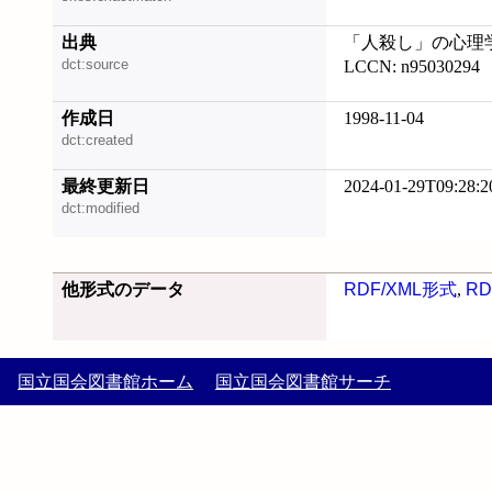
出典
「人殺し」の心理学 
dct:source
LCCN: n95030294
作成日
1998-11-04
dct:created
最終更新日
2024-01-29T09:28:2
dct:modified
他形式のデータ
RDF/XML形式
,
RD
国立国会図書館ホーム
国立国会図書館サーチ