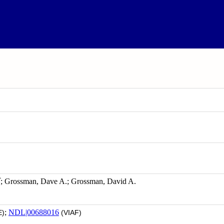
sman, Dave A.; Grossman, David A.
;
NDL|00688016
)
(VIAF)