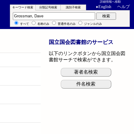
詳細情報へ移動
▸
English
ヘルプ
キーワード検索
分類記号検索
識別子検索
キーワード検索
検索
すべて
名称のみ
普通件名のみ
ジャンルのみ
国立国会図書館のサービス
以下のリンクボタンから国立国会図
書館サーチで検索ができます。
著者名検索
件名検索