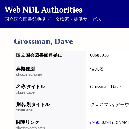
Web NDL Authorities
国立国会図書館典拠データ検索・提供サービス
Grossman, Dave
国立国会図書館典拠ID
00688016
典拠種別
個人名
skos:inScheme
名称/タイトル
Grossman, Dave
xl:prefLabel
別名/別タイトル
グロスマン, デーヴ; Gros
xl:altLabel
関連リンク
n95030294
(LCNAME
skos:exactMatch