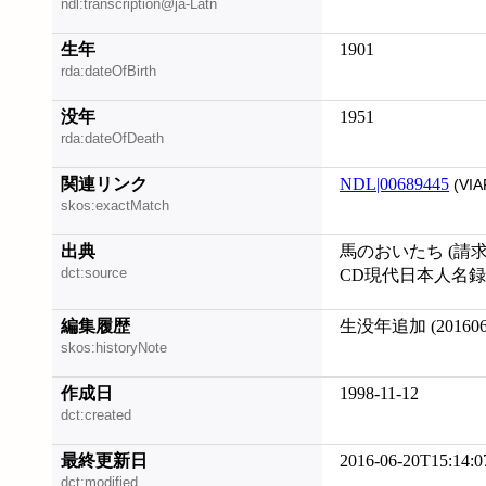
ndl:transcription@ja-Latn
生年
1901
rda:dateOfBirth
没年
1951
rda:dateOfDeath
関連リンク
NDL|00689445
(VIA
skos:exactMatch
出典
馬のおいたち (請求記
dct:source
CD現代日本人名録 物
編集履歴
生没年追加 (201606
skos:historyNote
作成日
1998-11-12
dct:created
最終更新日
2016-06-20T15:14:0
dct:modified