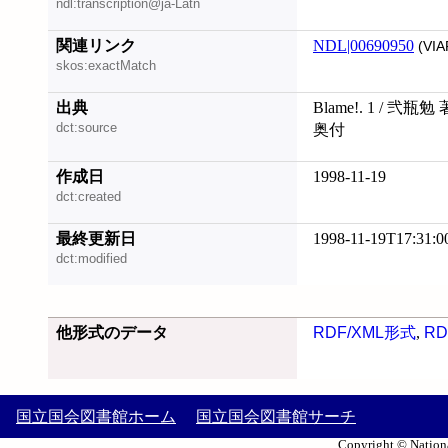
ndl:transcription@ja-Latn
関連リンク
NDL|00690950
(VIA
skos:exactMatch
出典
Blame!. 1 / 弐瓶勉 
dct:source
奥付
作成日
1998-11-19
dct:created
最終更新日
1998-11-19T17:31:0
dct:modified
他形式のデータ
RDF/XML形式
,
RD
国立国会図書館ホーム
国立国会図書館サーチ
Copyright © Nationa