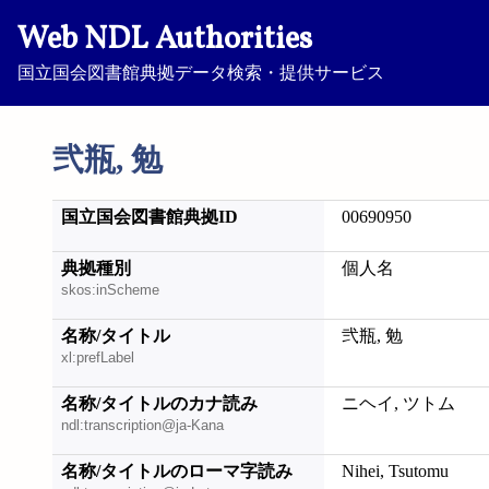
Web NDL Authorities
国立国会図書館典拠データ検索・提供サービス
弐瓶, 勉
国立国会図書館典拠ID
00690950
典拠種別
個人名
skos:inScheme
名称/タイトル
弐瓶, 勉
xl:prefLabel
名称/タイトルのカナ読み
ニヘイ, ツトム
ndl:transcription@ja-Kana
名称/タイトルのローマ字読み
Nihei, Tsutomu