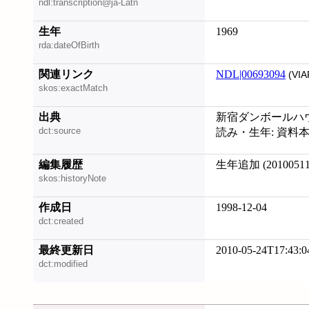
ndl:transcription@ja-Latn
生年
1969
rda:dateOfBirth
関連リンク
NDL|00693094
(VIA
skos:exactMatch
出典
新宿ダンボールハウ
dct:source
読み・生年: 資料本
編集履歴
生年追加 (20100511
skos:historyNote
作成日
1998-12-04
dct:created
最終更新日
2010-05-24T17:43:0
dct:modified