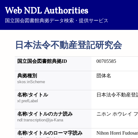
Web NDL Authorities
国立国会図書館典拠データ検索・提供サービス
日本法令不動産登記研究会
国立国会図書館典拠ID
00705585
典拠種別
団体名
skos:inScheme
名称/タイトル
日本法令不動産登
xl:prefLabel
名称/タイトルのカナ読み
ニホン ホウレイ 
ndl:transcription@ja-Kana
名称/タイトルのローマ字読み
Nihon Horei Fudosa