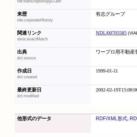
ndl:transcription@ja-Latn
来歴
有志グループ
rda:corporateHistory
関連リンク
NDL|00705585
(VIA
skos:exactMatch
出典
ワープロ用不動産登
dct:source
作成日
1999-01-11
dct:created
最終更新日
2002-02-19T15:08:0
dct:modified
他形式のデータ
RDF/XML形式
,
RD