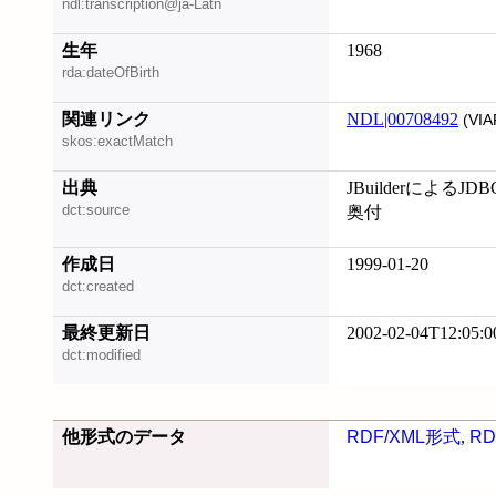
ndl:transcription@ja-Latn
生年
1968
rda:dateOfBirth
関連リンク
NDL|00708492
(VIA
skos:exactMatch
出典
JBuilderによる
dct:source
奥付
作成日
1999-01-20
dct:created
最終更新日
2002-02-04T12:05:0
dct:modified
他形式のデータ
RDF/XML形式
,
RD