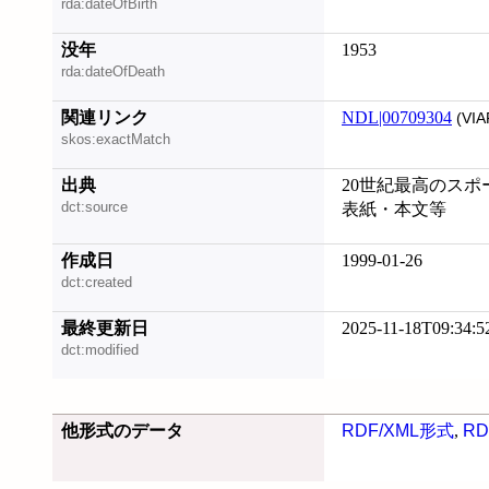
rda:dateOfBirth
没年
1953
rda:dateOfDeath
関連リンク
NDL|00709304
(VIA
skos:exactMatch
出典
20世紀最高のスポ
dct:source
表紙・本文等
作成日
1999-01-26
dct:created
最終更新日
2025-11-18T09:34:5
dct:modified
他形式のデータ
RDF/XML形式
,
RD