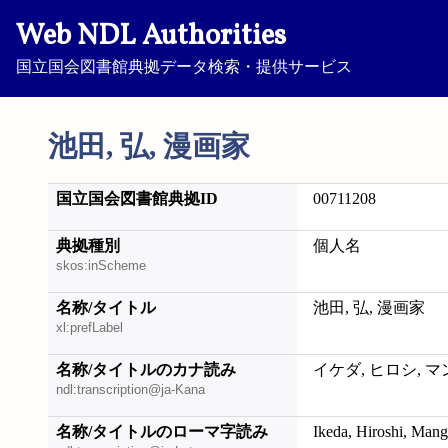
Web NDL Authorities
国立国会図書館典拠データ検索・提供サービス
池田, 弘, 漫画家
国立国会図書館典拠ID
00711208
典拠種別
個人名
skos:inScheme
名称/タイトル
池田, 弘, 漫画家
xl:prefLabel
名称/タイトルのカナ読み
イケダ, ヒロシ, 
ndl:transcription@ja-Kana
名称/タイトルのローマ字読み
Ikeda, Hiroshi, Man