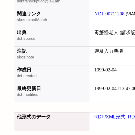
ndl:transcription@ja-Latn
関連リンク
NDL|00711208
(VIA
skos:exactMatch
出典
毒蟹怪老人 (請求記号:
dct:source
注記
遡及入力典拠
skos:note
作成日
1999-02-04
dct:created
最終更新日
1999-02-04T13:47:0
dct:modified
他形式のデータ
RDF/XML形式
,
RD