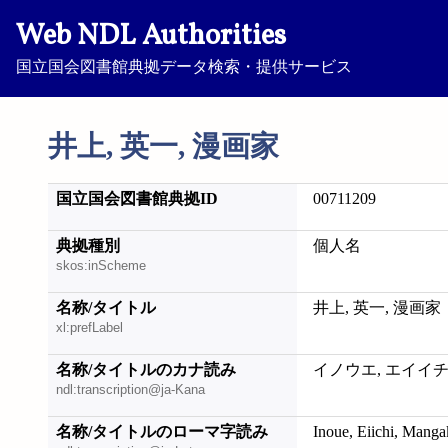
Web NDL Authorities
国立国会図書館典拠データ検索・提供サービス
井上, 英一, 漫画家
国立国会図書館典拠ID
00711209
典拠種別
個人名
skos:inScheme
名称/タイトル
井上, 英一, 漫画家
xl:prefLabel
名称/タイトルのカナ読み
イノウエ, エイイチ
ndl:transcription@ja-Kana
名称/タイトルのローマ字読み
Inoue, Eiichi, Manga