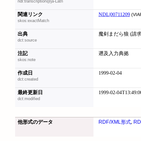
ndl:transcription@ja-Latn
関連リンク
NDL|00711209
(VIA
skos:exactMatch
出典
魔剣まだら狼 (請求記号
dct:source
注記
遡及入力典拠
skos:note
作成日
1999-02-04
dct:created
最終更新日
1999-02-04T13:49:0
dct:modified
他形式のデータ
RDF/XML形式
,
RD