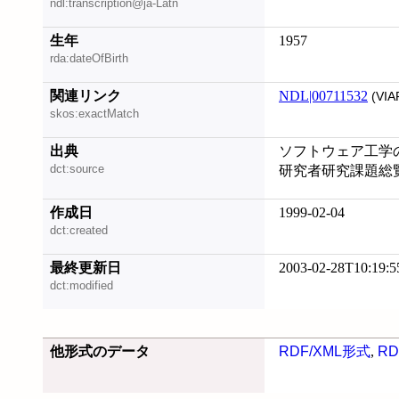
ndl:transcription@ja-Latn
生年
1957
rda:dateOfBirth
関連リンク
NDL|00711532
(VIA
skos:exactMatch
出典
ソフトウェア工学の基礎
dct:source
研究者研究課題総覧 
作成日
1999-02-04
dct:created
最終更新日
2003-02-28T10:19:5
dct:modified
他形式のデータ
RDF/XML形式
,
RD