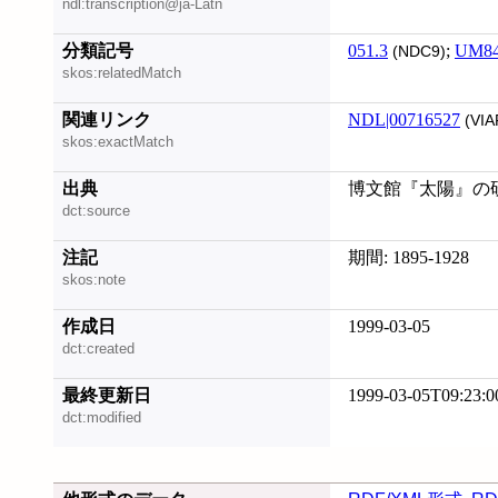
ndl:transcription@ja-Latn
分類記号
051.3
;
UM8
(NDC9)
skos:relatedMatch
関連リンク
NDL|00716527
(VIA
skos:exactMatch
出典
博文館『太陽』の研究
dct:source
注記
期間: 1895-1928
skos:note
作成日
1999-03-05
dct:created
最終更新日
1999-03-05T09:23:0
dct:modified