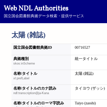
Web NDL Authorities
国立国会図書館典拠データ検索・提供サービス
太陽 (雑誌)
国立国会図書館典拠ID
00716527
典拠種別
統一タイトル
skos:inScheme
名称/タイトル
太陽 (雑誌)
xl:prefLabel
名称/タイトルのカナ読み
タイヨウ (ザッシ)
ndl:transcription@ja-Kana
名称/タイトルのローマ字読み
Taiyo (zasshi)