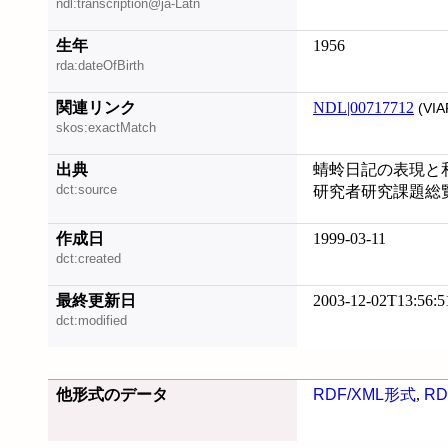
ndl:transcription@ja-Latn
生年
1956
rda:dateOfBirth
関連リンク
NDL|00717712
(VIA
skos:exactMatch
出典
蜻蛉日記の表現と和歌
dct:source
研究者研究課題総覧 
作成日
1999-03-11
dct:created
最終更新日
2003-12-02T13:56:5
dct:modified
他形式のデータ
RDF/XML形式
,
RD