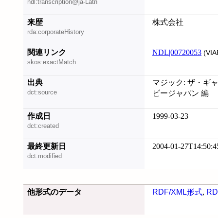
ndl:transcription@ja-Latn
来歴
株式会社
rda:corporateHistory
関連リンク
NDL|00720053
(VIA
skos:exactMatch
出典
マジック: ザ・ギャ
dct:source
ビージャパン 編
作成日
1999-03-23
dct:created
最終更新日
2004-01-27T14:50:4
dct:modified
他形式のデータ
RDF/XML形式
,
RD