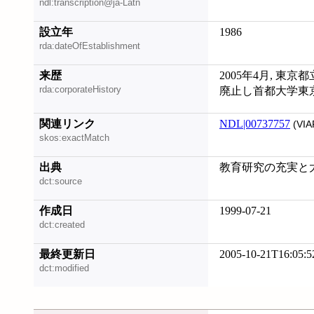
ndl:transcription@ja-Latn
設立年
1986
rda:dateOfEstablishment
来歴
2005年4月, 東
rda:corporateHistory
廃止し首都大学東京
関連リンク
NDL|00737757
(VIA
skos:exactMatch
出典
教育研究の充実と大
dct:source
作成日
1999-07-21
dct:created
最終更新日
2005-10-21T16:05:5
dct:modified