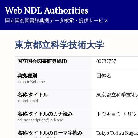
Web NDL Authorities
国立国会図書館典拠データ検索・提供サービス
東京都立科学技術大学
国立国会図書館典拠ID
00737757
典拠種別
団体名
skos:inScheme
名称/タイトル
東京都立科学技術
xl:prefLabel
名称/タイトルのカナ読み
トウキョウ トリツ
ndl:transcription@ja-Kana
名称/タイトルのローマ字読み
Tokyo Toritsu Kagak