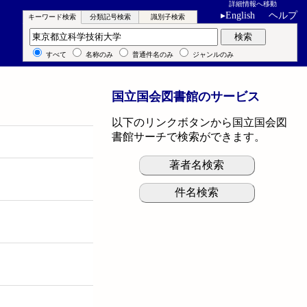
詳細情報へ移動
▸
English
ヘルプ
キーワード検索
分類記号検索
識別子検索
キーワード検索
検索
すべて
名称のみ
普通件名のみ
ジャンルのみ
国立国会図書館のサービス
以下のリンクボタンから国立国会図
書館サーチで検索ができます。
著者名検索
件名検索