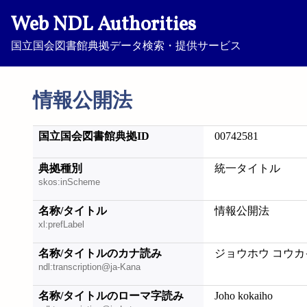
Web NDL Authorities
国立国会図書館典拠データ検索・提供サービス
情報公開法
国立国会図書館典拠ID
00742581
典拠種別
統一タイトル
skos:inScheme
名称/タイトル
情報公開法
xl:prefLabel
名称/タイトルのカナ読み
ジョウホウ コウカ
ndl:transcription@ja-Kana
名称/タイトルのローマ字読み
Joho kokaiho