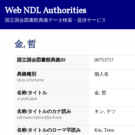
Web NDL Authorities
国立国会図書館典拠データ検索・提供サービス
金, 哲
国立国会図書館典拠ID
00753717
典拠種別
個人名
skos:inScheme
名称/タイトル
金, 哲
xl:prefLabel
名称/タイトルのカナ読み
キン, テツ
ndl:transcription@ja-Kana
名称/タイトルのローマ字読み
Kin, Tetsu