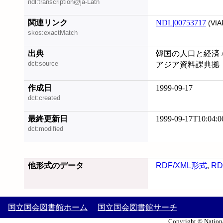
ndl:transcription@ja-Latn
関連リンク
NDL|00753717
(VIA
skos:exactMatch
出典
韓国の人口と経済 /
dct:source
アジア資料課典拠
作成日
1999-09-17
dct:created
最終更新日
1999-09-17T10:04:0
dct:modified
他形式のデータ
RDF/XML形式
,
RD
国立国会図書館ホーム
国立国会図書館サーチ
Copyright © Nationa