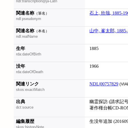
ndl:transcription@ja-Latn
関連名称
石上, 欣哉, 1885-19
（筆名）
ndl:pseudonym
関連名称
山中, 峯太郎, 1885-
（本名）
ndl:realName
生年
1885
rda:dateOfBirth
没年
1966
rda:dateOfDeath
関連リンク
NDL|00757829
(VIA
skos:exactMatch
出典
幽霊探訪 (請求記号: 3
dct:source
著作権台帳CD-ROM
編集履歴
生没年追加 (201609
skos:historyNote