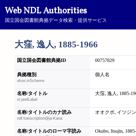
Web NDL Authorities
国立国会図書館典拠データ検索・提供サービス
大窪, 逸人, 1885-1966
国立国会図書館典拠ID
00757829
典拠種別
個人名
skos:inScheme
名称/タイトル
大窪, 逸人, 1885-19
xl:prefLabel
名称/タイトルのカナ読み
オオクボ, イツジン, 1
ndl:transcription@ja-Kana
名称/タイトルのローマ字読み
Okubo, Itsujin, 1885