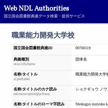
Web NDL Authorities
国立国会図書館典拠データ検索・提供サービス
職業能力開発大学校
国立国会図書館典拠ID
00760119
典拠種別
団体名
skos:inScheme
名称/タイトル
職業能力開発大学
xl:prefLabel
名称/タイトルのカナ読み
ショクギョウ ノウ
ndl:transcription@ja-Kana
名称/タイトルのローマ字読み
Shokugyo noryoku ka