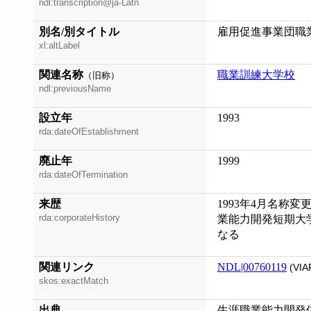
ndl:transcription@ja-Latn
別名/別タイトル
雇用促進事業団職
xl:altLabel
関連名称
職業訓練大学校
（旧称）
ndl:previousName
設立年
1993
rda:dateOfEstablishment
廃止年
1999
rda:dateOfTermination
来歴
1993年4月名称変更
rda:corporateHistory
業能力開発短期大
なる
関連リンク
NDL|00760119
(VIA
skos:exactMatch
出典
生涯職業能力開発体