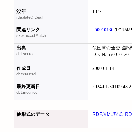
没年
1877
rda:dateOfDeath
関連リンク
n50010130
(LCNAME
skos:exactMatch
出典
仏国革命全史 (請求記号
dct:source
LCCN: n50010130
作成日
2000-01-14
dct:created
最終更新日
2024-01-30T09:48:2
dct:modified
他形式のデータ
RDF/XML形式
,
RD