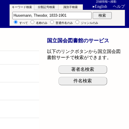
詳細情報へ移動
▸
English
ヘルプ
キーワード検索
分類記号検索
識別子検索
キーワード検索
検索
すべて
名称のみ
普通件名のみ
ジャンルのみ
国立国会図書館のサービス
以下のリンクボタンから国立国会図
書館サーチで検索ができます。
著者名検索
件名検索