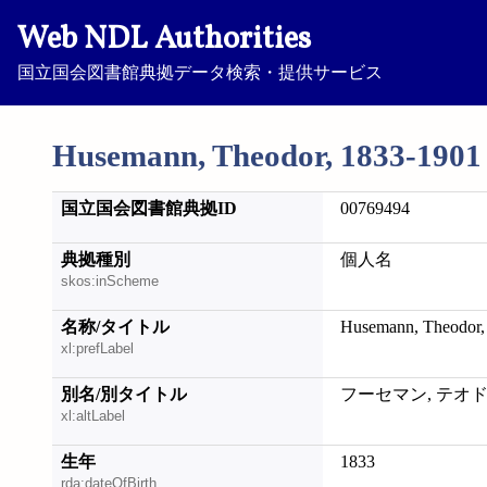
Web NDL Authorities
国立国会図書館典拠データ検索・提供サービス
Husemann, Theodor, 1833-1901
国立国会図書館典拠ID
00769494
典拠種別
個人名
skos:inScheme
名称/タイトル
Husemann, Theodor,
xl:prefLabel
別名/別タイトル
フーセマン, テオ
xl:altLabel
生年
1833
rda:dateOfBirth