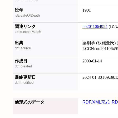
没年
1901
rda:dateOfDeath
関連リンク
no2011064954
(LCN
skos:exactMatch
出典
薬剤学 (扶施曼氏) (請
dct:source
LCCN: no20110649
作成日
2000-01-14
dct:created
最終更新日
2024-01-30T09:39:1
dct:modified
他形式のデータ
RDF/XML形式
,
RD