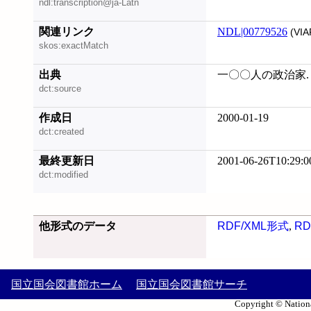
ndl:transcription@ja-Latn
関連リンク
NDL|00779526
(VIA
skos:exactMatch
出典
一〇〇人の政治家. 
dct:source
作成日
2000-01-19
dct:created
最終更新日
2001-06-26T10:29:0
dct:modified
他形式のデータ
RDF/XML形式
,
RD
国立国会図書館ホーム
国立国会図書館サーチ
Copyright © Nationa