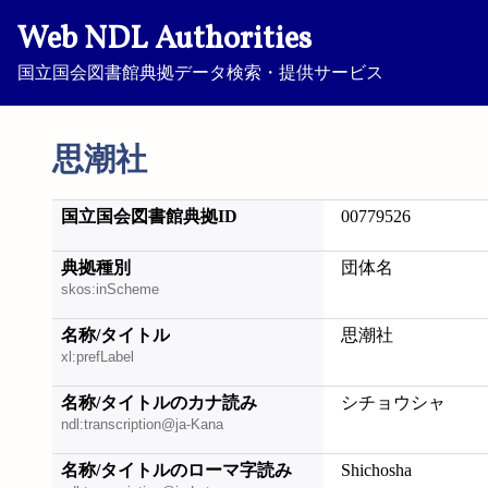
Web NDL Authorities
国立国会図書館典拠データ検索・提供サービス
思潮社
国立国会図書館典拠ID
00779526
典拠種別
団体名
skos:inScheme
名称/タイトル
思潮社
xl:prefLabel
名称/タイトルのカナ読み
シチョウシャ
ndl:transcription@ja-Kana
名称/タイトルのローマ字読み
Shichosha