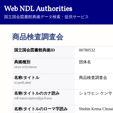
Web NDL Authorities
国立国会図書館典拠データ検索・提供サービス
商品検査調査会
国立国会図書館典拠ID
00780532
典拠種別
団体名
skos:inScheme
名称/タイトル
商品検査調査会
xl:prefLabel
名称/タイトルのカナ読み
ショウヒン ケンサ
ndl:transcription@ja-Kana
名称/タイトルのローマ字読み
Shohin Kensa Chosa