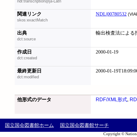
ndl:transcription@ja-Latn
関連リンク
NDL|00780532
(VIA
skos:exactMatch
出典
輸出検査法による
dct:source
作成日
2000-01-19
dct:created
最終更新日
2000-01-19T18:09:0
dct:modified
他形式のデータ
RDF/XML形式
,
RD
国立国会図書館ホーム
国立国会図書館サーチ
Copyright © Nationa