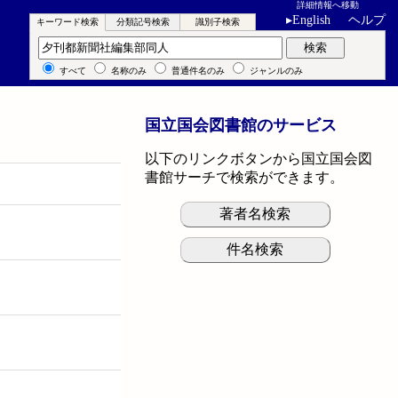
詳細情報へ移動
▸
English
ヘルプ
キーワード検索
分類記号検索
識別子検索
キーワード検索
検索
すべて
名称のみ
普通件名のみ
ジャンルのみ
国立国会図書館のサービス
以下のリンクボタンから国立国会図
書館サーチで検索ができます。
著者名検索
件名検索