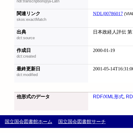
ndl:transcription@ja-Latn
関連リンク
NDL|00786017
(VIA
skos:exactMatch
出典
日本政経人評伝 第1集 
dct:source
作成日
2000-01-19
dct:created
最終更新日
2001-05-14T16:31:0
dct:modified
他形式のデータ
RDF/XML形式
,
RD
国立国会図書館ホーム
国立国会図書館サーチ