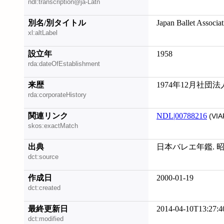
ndl:transcription@ja-Latn
別名/別タイトル
Japan Ballet Associat
xl:altLabel
設立年
1958
rda:dateOfEstablishment
来歴
1974年12月社団法
rda:corporateHistory
関連リンク
NDL|00788216
(VIA
skos:exactMatch
出典
日本バレエ年鑑. 昭
dct:source
作成日
2000-01-19
dct:created
最終更新日
2014-04-10T13:27:4
dct:modified