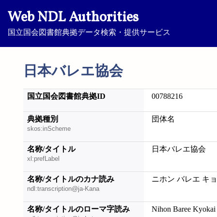
Web NDL Authorities
国立国会図書館典拠データ検索・提供サービス
日本バレエ協会
国立国会図書館典拠ID
00788216
典拠種別
団体名
skos:inScheme
名称/タイトル
日本バレエ協会
xl:prefLabel
名称/タイトルのカナ読み
ニホン バレエ キ
ndl:transcription@ja-Kana
名称/タイトルのローマ字読み
Nihon Baree Kyokai