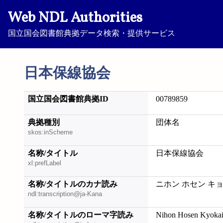
Web NDL Authorities
国立国会図書館典拠データ検索・提供サービス
日本保線協会
国立国会図書館典拠ID
00789859
典拠種別
団体名
skos:inScheme
名称/タイトル
日本保線協会
xl:prefLabel
名称/タイトルのカナ読み
ニホン ホセン キ
ndl:transcription@ja-Kana
名称/タイトルのローマ字読み
Nihon Hosen Kyoka