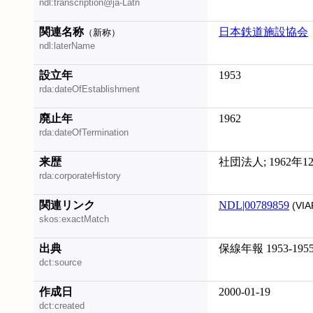
ndl:transcription@ja-Latn
関連名称
日本鉄道施設協会
（新称）
ndl:laterName
設立年
1953
rda:dateOfEstablishment
廃止年
1962
rda:dateOfTermination
来歴
社団法人; 1962年
rda:corporateHistory
関連リンク
NDL|00789859
(VIA
skos:exactMatch
出典
保線年報 1953-1955, 
dct:source
作成日
2000-01-19
dct:created