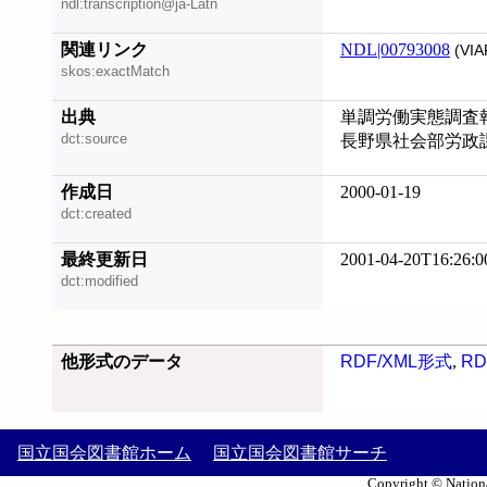
ndl:transcription@ja-Latn
関連リンク
NDL|00793008
(VIA
skos:exactMatch
出典
単調労働実態調査報
dct:source
長野県社会部労政
作成日
2000-01-19
dct:created
最終更新日
2001-04-20T16:26:0
dct:modified
他形式のデータ
RDF/XML形式
,
RD
国立国会図書館ホーム
国立国会図書館サーチ
Copyright © Nationa