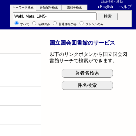
詳細情報へ移動
▸
English
ヘルプ
キーワード検索
分類記号検索
識別子検索
キーワード検索
検索
すべて
名称のみ
普通件名のみ
ジャンルのみ
国立国会図書館のサービス
以下のリンクボタンから国立国会図
書館サーチで検索ができます。
著者名検索
件名検索