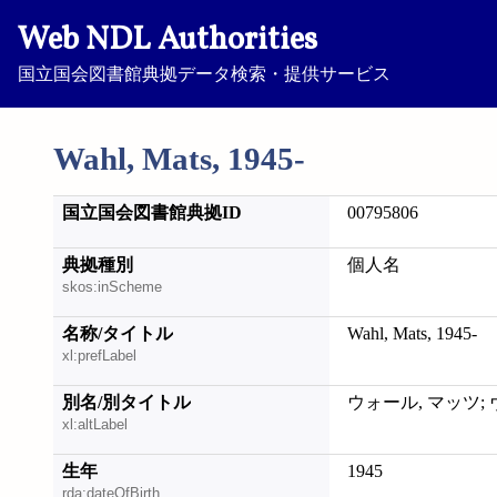
Web NDL Authorities
国立国会図書館典拠データ検索・提供サービス
Wahl, Mats, 1945-
国立国会図書館典拠ID
00795806
典拠種別
個人名
skos:inScheme
名称/タイトル
Wahl, Mats, 1945-
xl:prefLabel
別名/別タイトル
ウォール, マッツ;
xl:altLabel
生年
1945
rda:dateOfBirth