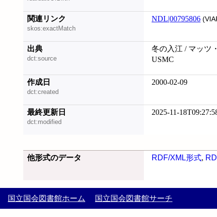
関連リンク
NDL|00795806
(VIA
skos:exactMatch
出典
冬の入江 / マッツ
dct:source
USMC
作成日
2000-02-09
dct:created
最終更新日
2025-11-18T09:27:5
dct:modified
他形式のデータ
RDF/XML形式
,
RD
国立国会図書館ホーム
国立国会図書館サーチ