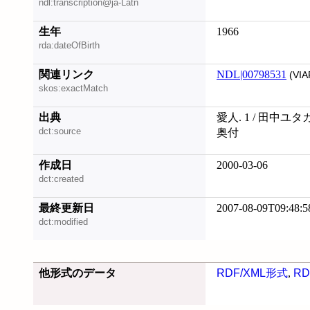
ndl:transcription@ja-Latn
生年
1966
rda:dateOfBirth
関連リンク
NDL|00798531
(VIA
skos:exactMatch
出典
愛人. 1 / 田中ユタ
dct:source
奥付
作成日
2000-03-06
dct:created
最終更新日
2007-08-09T09:48:5
dct:modified
他形式のデータ
RDF/XML形式
,
RD