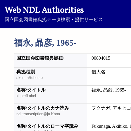
Web NDL Authorities
国立国会図書館典拠データ検索・提供サービス
福永, 晶彦, 1965-
国立国会図書館典拠ID
00804015
典拠種別
個人名
skos:inScheme
名称/タイトル
福永, 晶彦, 1965-
xl:prefLabel
名称/タイトルのカナ読み
フクナガ, アキヒコ, 
ndl:transcription@ja-Kana
名称/タイトルのローマ字読み
Fukunaga, Akihiko, 