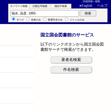
詳細情報へ移動
▸
English
ヘルプ
キーワード検索
分類記号検索
識別子検索
キーワード検索
検索
すべて
名称のみ
普通件名のみ
ジャンルのみ
国立国会図書館のサービス
以下のリンクボタンから国立国会図
書館サーチで検索ができます。
著者名検索
件名検索