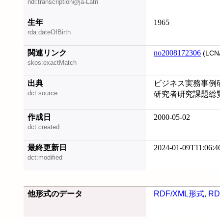
ndl:transcription@ja-Latn
生年
1965
rda:dateOfBirth
関連リンク
no2008172306
(LCN
skos:exactMatch
出典
ビジネス実務事例研究
dct:source
研究者研究課題総覧 
作成日
2000-05-02
dct:created
最終更新日
2024-01-09T11:06:4
dct:modified
他形式のデータ
RDF/XML形式
,
RD