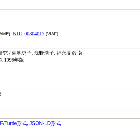
;
NDL|00804015
AME)
(VIAF)
 / 菊地史子, 浅野浩子, 福永晶彦 著
1996年版
6
F/Turtle形式
,
JSON-LD形式