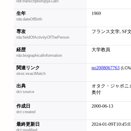
ndl:transcription@ja-Latn
生年
1969
rda:dateOfBirth
専攻
フランス文学, SF
rda:fieldOfActivityOfThePerson
経歴
大学教員
rda:biographicalInformation
関連リンク
no2008067763
(LCN
skos:exactMatch
出典
オタク・ジャポニカ 
dct:source
奥付
作成日
2000-06-13
dct:created
最終更新日
2024-01-09T10:45:0
dct:modified