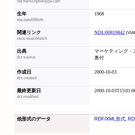
ndl:transcription@ja-Latn
生年
1968
rda:dateOfBirth
関連リンク
NDL|00819842
(VIA
skos:exactMatch
出典
マーケティング・ス
dct:source
奥付
作成日
2000-10-03
dct:created
最終更新日
2000-10-03T15:01:0
dct:modified
他形式のデータ
RDF/XML形式
,
RD