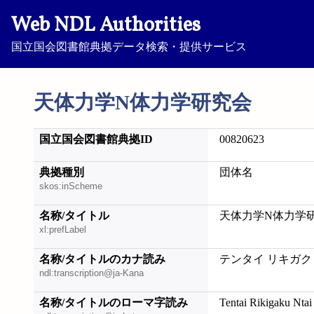
Web NDL Authorities
国立国会図書館典拠データ検索・提供サービス
天体力学N体力学研究会
国立国会図書館典拠ID
00820623
典拠種別
団体名
skos:inScheme
名称/タイトル
天体力学N体力学
xl:prefLabel
名称/タイトルのカナ読み
テンタイ リキガク
ndl:transcription@ja-Kana
名称/タイトルのローマ字読み
Tentai Rikigaku Nta