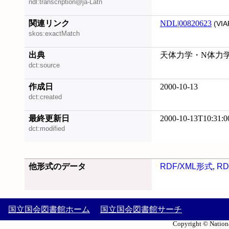
ndl:transcription@ja-Latn
関連リンク
NDL|00820623
(VIA
skos:exactMatch
出典
天体力学・N体力学研
dct:source
作成日
2000-10-13
dct:created
最終更新日
2000-10-13T10:31:0
dct:modified
他形式のデータ
RDF/XML形式
,
RD
国立国会図書館ホーム
国立国会図書館サーチ
Copyright © Nationa